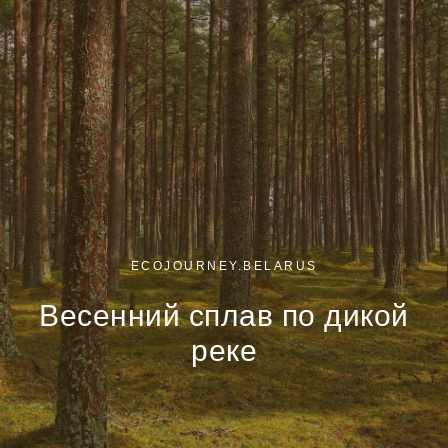
ECOJOURNEY.BELARUS
Весенний сплав по дикой
реке