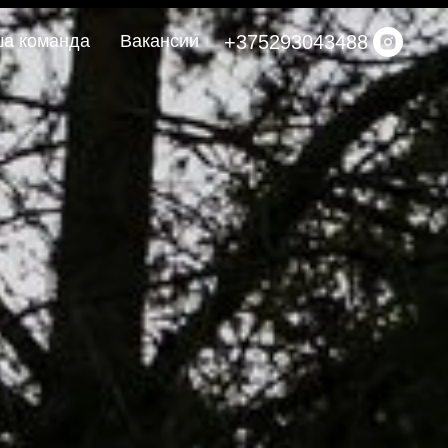
+375293043488
а команда
Вакансии