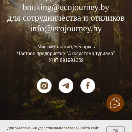
booking@ecojourney.by
для сотрудничества и откликов
info@ecojourney.by
Минск/Воложин, Беларусь
Частное предприятие "Экосистема туризма"
УНП 691991259
Для обеспечения удобства пользователей сайта сайт
OK
Наш